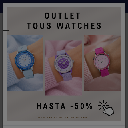
Envíos gratis a partir de 70€ a españa peninsular
0
Inicio
Joyeria
Pendientes oro blanco brillantes tipo roseton -
E4817MW0