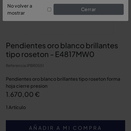
No volver a
Cerrar
mostrar
Pendientes oro blanco brillantes
tipo roseton - E4817MW0
Referencia
JPBR0551
Pendientes oro blanco brillantes tipo roseton forma
hoja cierre presion
1.670,00 €
1 Artículo
AÑADIR A MI COMPRA