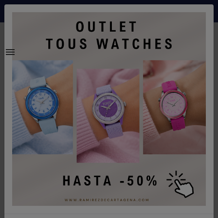
Envíos gratis a partir de 70€ a españa peninsular
0
Inicio
Joyeria
Pendientes oro blanco brillantes 0.87k - 430122