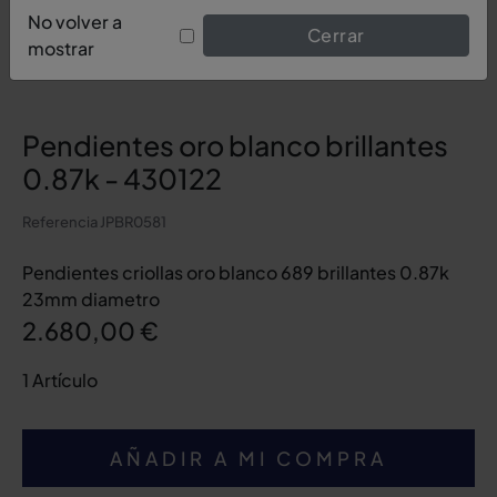
No volver a
Cerrar
mostrar
Pendientes oro blanco brillantes
0.87k - 430122
Referencia
JPBR0581
Pendientes criollas oro blanco 689 brillantes 0.87k
23mm diametro
2.680,00 €
1 Artículo
AÑADIR A MI COMPRA