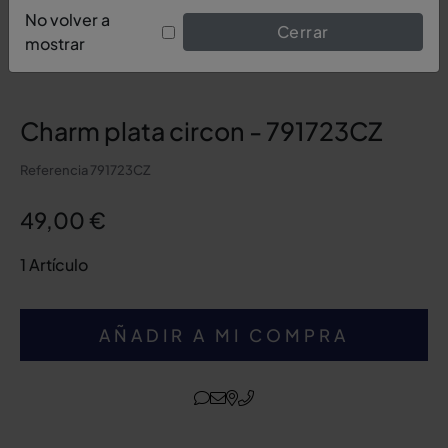
No volver a
Cerrar
mostrar
Charm plata circon - 791723CZ
Referencia
791723CZ
49,00 €
1 Artículo
AÑADIR A MI COMPRA