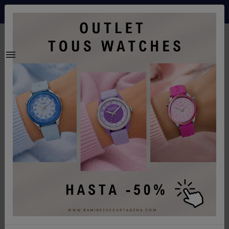
Envíos gratis a partir de 70€ a españa peninsular
0
Inicio
Joyeria
Charm plata circon - 791723CZ