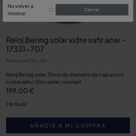
No volver a
Cerrar
mostrar
Reloj Bering solar vidre safir acer -
17331-707
Referencia
17331-707
Reloj Bering solar 31mm de diametro de caja acero
cristal zafiro 50m water resistant
199,00 €
1 Artículo
AÑADIR A MI COMPRA