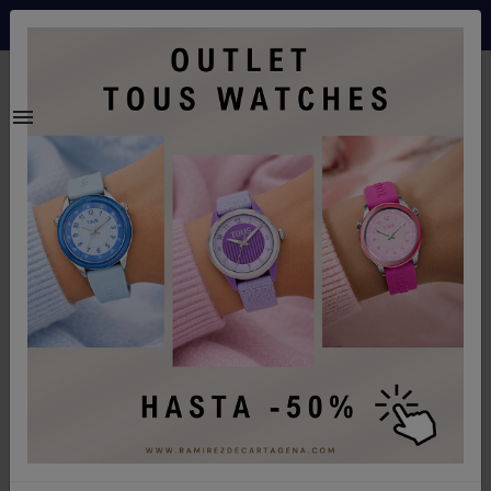
Envíos gratis a partir de 70€ a españa peninsular
0
Inicio
Relojes
Reloj Bering solar vidre safir acer - 17331-707