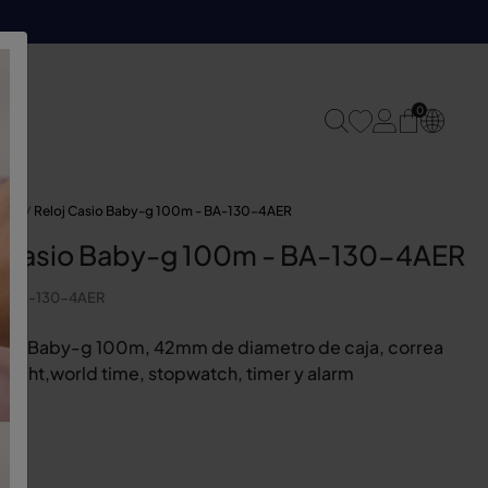
0
ojes
Reloj Casio Baby-g 100m - BA-130-4AER
j Casio Baby-g 100m - BA-130-4AER
a
BA-130-4AER
asio Baby-g 100m, 42mm de diametro de caja, correa
d light,world time, stopwatch, timer y alarm
0 €
o