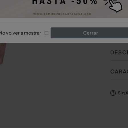
No volver a mostrar
Cerrar
DESC
CARA
Si qu