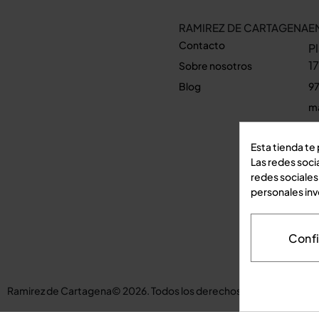
RAMIREZ DE CARTAGENA
E
Contacto
P
1
Sobre nosotros
Blog
97
m
Ve
Esta tienda te
Las redes socia
redes sociales
personales in
Conf
Aviso legal
Ramirez de Cartagena© 2026. Todos los derechos reservados. D&