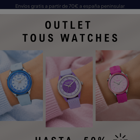
Envíos gratis a partir de 70€ a españa peninsular
JOYAS
RELOJES
MARCAS
NOVEDADES
OUTLET
Inicio
Rel
Relo
Referenci
Reloj C
rosa, le
119,0
1 Artícul