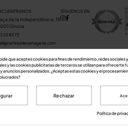
NCUENTRANOS
SÍGUENOS EN
laça de la Independència, 15
7001 Girona
2 20 83 72
ail@ramirezdecartagena.com
r en el mapa
 pide que aceptes cookies para fines de rendimiento, redes sociales y
les y las cookies publicitarias de terceros se utilizan para ofrecerte 
 y anuncios personalizados. ¿Aceptas estas cookies y el procesamie
volucrados?
igurar
Rechazar
Ace
Política de privacidad
Política de cookies
Condicione
Política de priva
D by
Teinor